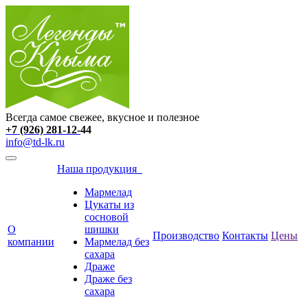
Всегда самое свежее, вкусное и полезное
+7 (926)
281-12-
44
info@td-lk.ru
Наша продукция
Мармелад
Цукаты из
сосновой
О
шишки
Производство
Контакты
Цены
компании
Мармелад без
сахара
Драже
Драже без
сахара