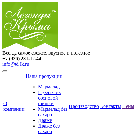
Всегда самое свежее, вкусное и полезное
+7 (926)
281-12-
44
info@td-lk.ru
Наша продукция
Мармелад
Цукаты из
сосновой
О
шишки
Производство
Контакты
Цены
компании
Мармелад без
сахара
Драже
Драже без
сахара